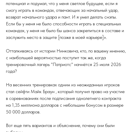
потенциал и подумал, что у меня светлое будущее, если я
смогу играть в командах, отвечающих за начальный удар,
возврат начального удара и пант. И я умел делать снэпы.
Если бы у меня не было способности играть в специальных
командах, у меня не было бы шанса закрепиться в составе и
заслужить место в защите [позже в моей карьере]».
Отталкиваясь от истории Нинковича, кто, по вашему мнению,
с наибольшей вероятностью поступит так же, когда
тренировочный лагерь "Патриотс" начнётся 25 июля 2026
года?
На весенних тренировках одним из неожиданных игроков
стал сейфти Майк Браун , который получил право на участие
в соревнованиях после подписания однолетнего контракта
на 1,35 миллиона долларов с небольшим бонусом в размере
50 000 долларов.
Вот еще пять вариантов и объяснение, почему они были