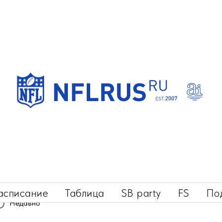
СКОЛЬКО ЛЕТ ВЫ С НФЛРУС?
асписание
Таблица
SB party
FS
По
Недавно