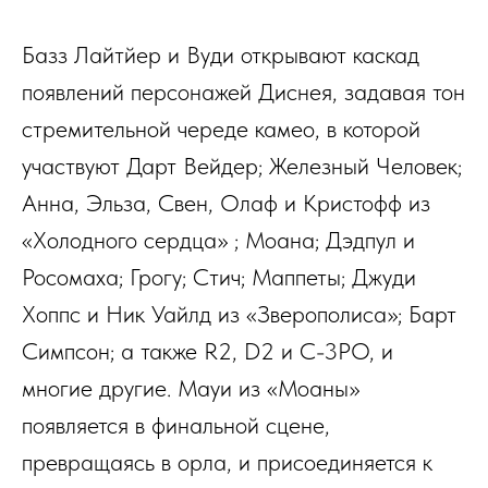
Базз Лайтйер и Вуди открывают каскад
появлений персонажей Диснея, задавая тон
стремительной череде камео, в которой
участвуют Дарт Вейдер; Железный Человек;
Анна, Эльза, Свен, Олаф и Кристофф из
«Холодного сердца» ; Моана; Дэдпул и
Росомаха; Грогу; Стич; Маппеты; Джуди
Хоппс и Ник Уайлд из «Зверополиса»; Барт
Симпсон; а также R2, D2 и C-3PO, и
многие другие. Мауи из «Моаны»
появляется в финальной сцене,
превращаясь в орла, и присоединяется к