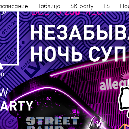
асписание
Таблица
SB party
FS
По